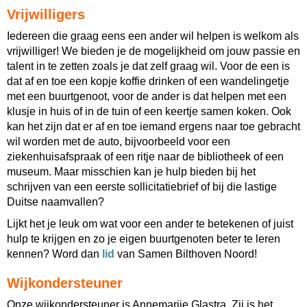
Vrijwilligers
I
edereen die graag eens een ander wil helpen is welkom als
vrijwilliger!
We bieden je de mogelijkheid om jouw passie en
talent in te zetten zoals je dat zelf
graag wil. Voor de een is
dat af en toe een kopje koffie drinken of een wandelingetje
met een buurtgenoot, voor de ander is dat helpen met een
klusje in huis of in de tuin of een keertje samen koken. Ook
kan het zijn dat er af en toe iemand ergens naar toe gebracht
wil worden met de auto, bijvoorbeeld voor een
ziekenhuisafspraak of een ritje naar de bibliotheek of een
museum. Maar misschien kan je hulp bieden bij het
schrijven van een eerste sollicitatiebrief of bij die lastige
Duitse naamvallen?
Lijkt het je leuk om wat voor een ander te betekenen of juist
hulp te krijgen en zo je eigen buurtgenoten beter te leren
kennen? Word dan
lid
van Samen Bilthoven Noord!
Wijkondersteuner
Onze wijkondersteuner is Annemarije Glastra. Zij is h
et